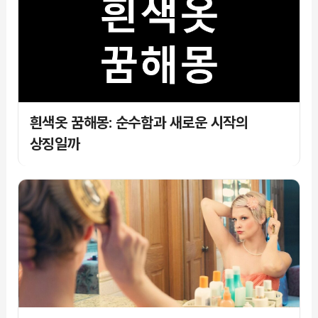
흰색옷 꿈해몽: 순수함과 새로운 시작의
상징일까