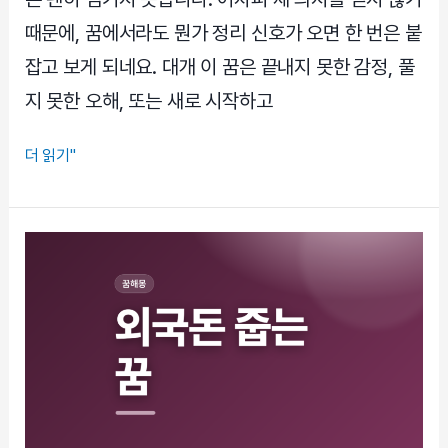
이
틀
때문에, 꿈에서라도 뭔가 정리 신호가 오면 한 번은 붙
어
잡고 보게 되네요. 대개 이 꿈은 끝내지 못한 감정, 풀
집
지 못한 오해, 또는 새로 시작하고
니
다
빨
더 읽기"
래
헹
구
는
꿈,
마
음
정
리
와