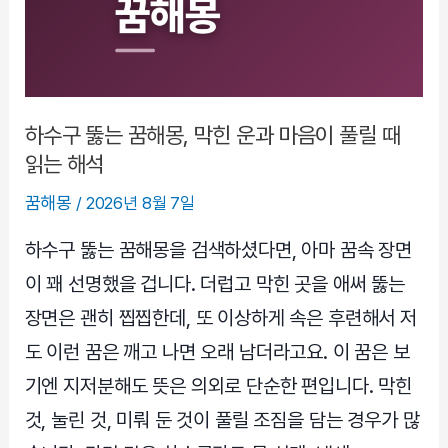
꿈
일
까
아
들
하수구 뚫는 꿈해몽, 막힌 운과 마음이 풀릴 때
꿈
읽는 해석
일
꿈해몽
/
2026년 8월 7일
까
상
하수구 뚫는 꿈해몽을 검색하셨다면, 아마 꿈속 장면
황
이 꽤 선명했을 겁니다. 더럽고 막힌 곳을 애써 뚫는
별
장면은 괜히 찝찝한데, 또 이상하게 속은 후련해서 저
로
도 이런 꿈은 깨고 나면 오래 남더라고요. 이 꿈은 보
차
분
기엔 지저분해도 뜻은 의외로 단순한 편입니다. 막힌
히
것, 눌린 것, 미뤄 둔 것이 풀릴 조짐을 담는 경우가 많
풀