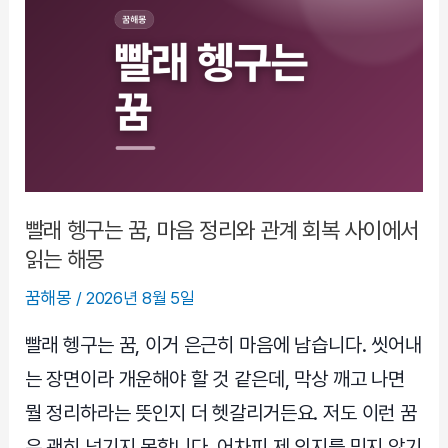
은
사
람
꿈,
불
길
함
만
으
빨래 헹구는 꿈, 마음 정리와 관계 회복 사이에서
로
읽는 해몽
보
꿈해몽
/
2026년 8월 5일
면
자
빨래 헹구는 꿈, 이거 은근히 마음에 남습니다. 씻어내
꾸
는 장면이라 개운해야 할 것 같은데, 막상 깨고 나면
해
뭘 정리하라는 뜻인지 더 헷갈리거든요. 저도 이런 꿈
석
은 괜히 넘기지 못합니다. 어차피 제 의지를 믿지 않기