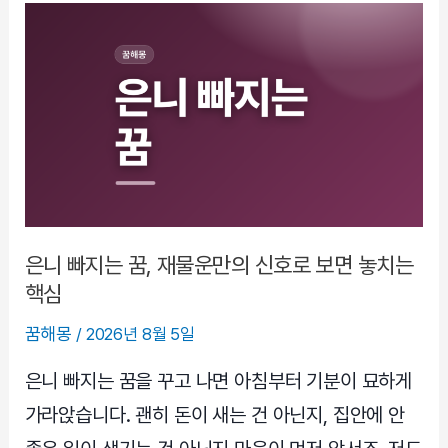
해
몽,
갑
자
기
불
이
꺼
진
꿈
은니 빠지는 꿈, 재물운만의 신호로 보면 놓치는
이
핵심
말
꿈해몽
/
2026년 8월 5일
하
는
은니 빠지는 꿈을 꾸고 나면 아침부터 기분이 묘하게
마
가라앉습니다. 괜히 돈이 새는 건 아닌지, 집안에 안
음