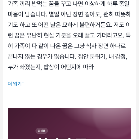
신
가족 끼리 밥먹는 꿈을 꾸고 나면 이상하게 하루 종일
호
마음이 남습니다. 별일 아닌 장면 같아도, 괜히 따뜻하
일
기도 하고 또 어떤 날은 묘하게 불편하거든요. 저도 이
까
런 꿈은 유난히 현실 기분을 오래 끌고 가더라고요. 특
상
황
히 가족이 다 같이 나온 꿈은 그냥 식사 장면 하나로
별
끝나지 않는 경우가 많습니다. 집안 분위기, 내 감정,
로
누가 빠졌는지, 밥상이 어떤지에 따라
깊
게
가
더 읽기"
풀
족
어
끼
봅
리
니
밥
다
먹
는