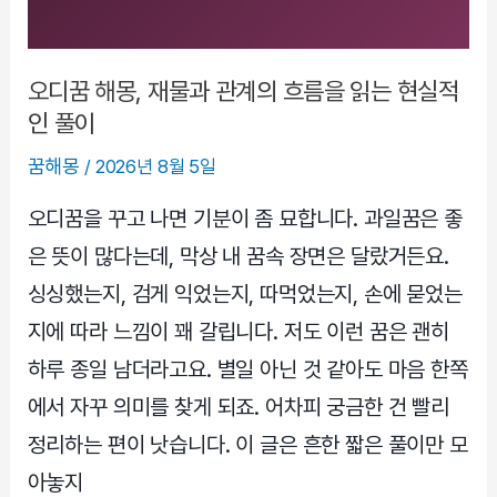
의
신
호
오디꿈 해몽, 재물과 관계의 흐름을 읽는 현실적
로
인 풀이
보
꿈해몽
/
2026년 8월 5일
면
놓
오디꿈을 꾸고 나면 기분이 좀 묘합니다. 과일꿈은 좋
치
은 뜻이 많다는데, 막상 내 꿈속 장면은 달랐거든요.
는
싱싱했는지, 검게 익었는지, 따먹었는지, 손에 묻었는
핵
지에 따라 느낌이 꽤 갈립니다. 저도 이런 꿈은 괜히
심
하루 종일 남더라고요. 별일 아닌 것 같아도 마음 한쪽
에서 자꾸 의미를 찾게 되죠. 어차피 궁금한 건 빨리
정리하는 편이 낫습니다. 이 글은 흔한 짧은 풀이만 모
아놓지