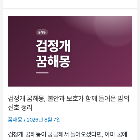
얀
강
아
지
꿈
태
몽
성
별,
딸
일
까
검정개 꿈해몽, 불안과 보호가 함께 들어온 밤의
아
신호 정리
들
꿈해몽
/
2026년 8월 7일
일
까
검정개 꿈해몽이 궁금해서 들어오셨다면, 아마 꿈에