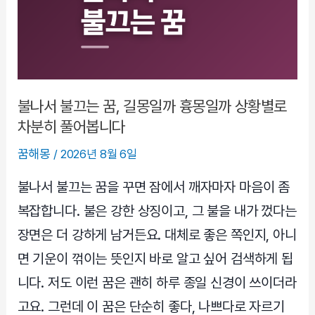
데
돈
꿈
일
까
불
불나서 불끄는 꿈, 길몽일까 흉몽일까 상황별로
안
차분히 풀어봅니다
의
꿈해몽
/
2026년 8월 6일
신
호
불나서 불끄는 꿈을 꾸면 잠에서 깨자마자 마음이 좀
일
복잡합니다. 불은 강한 상징이고, 그 불을 내가 껐다는
까
장면은 더 강하게 남거든요. 대체로 좋은 쪽인지, 아니
면 기운이 꺾이는 뜻인지 바로 알고 싶어 검색하게 됩
니다. 저도 이런 꿈은 괜히 하루 종일 신경이 쓰이더라
고요. 그런데 이 꿈은 단순히 좋다, 나쁘다로 자르기