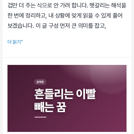
일
겁만 더 주는 식으로 안 가려 합니다. 헷갈리는 해석을
까
한 번에 정리하고, 내 상황에 맞게 읽을 수 있게 풀어
보겠습니다. 이 글 구성 먼저 큰 의미를 잡고,
전
더 읽기"
쟁
꿈
폭
탄
꿈
해
몽,
불
안
의
신