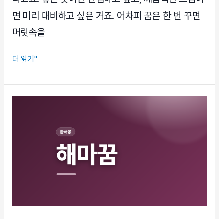
면 미리 대비하고 싶은 거죠. 어차피 꿈은 한 번 꾸면
머릿속을
흰
더 읽기"
사
자
꿈,
길
몽
일
까
흉
몽
일
까