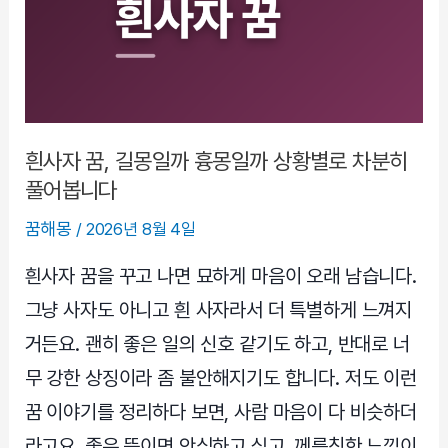
꿈,
반
가
운
길
몽
흰사자 꿈, 길몽일까 흉몽일까 상황별로 차분히
일
풀어봅니다
까
꿈해몽
/
2026년 8월 4일
불
편
흰사자 꿈을 꾸고 나면 묘하게 마음이 오래 남습니다.
한
그냥 사자도 아니고 흰 사자라서 더 특별하게 느껴지
신
거든요. 괜히 좋은 일의 신호 같기도 하고, 반대로 너
호
무 강한 상징이라 좀 불안해지기도 합니다. 저도 이런
일
까
꿈 이야기를 정리하다 보면, 사람 마음이 다 비슷하더
라고요. 좋은 뜻이면 안심하고 싶고, 께름칙한 느낌이