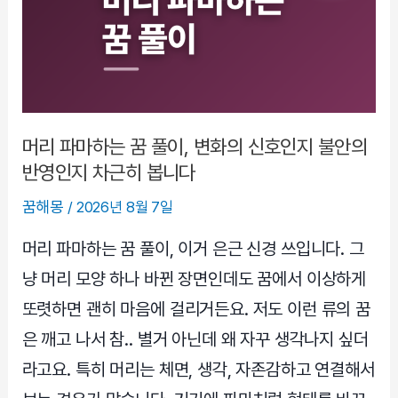
안
과
보
호
가
함
머리 파마하는 꿈 풀이, 변화의 신호인지 불안의
께
반영인지 차근히 봅니다
들
꿈해몽
/
2026년 8월 7일
어
온
머리 파마하는 꿈 풀이, 이거 은근 신경 쓰입니다. 그
밤
냥 머리 모양 하나 바뀐 장면인데도 꿈에서 이상하게
의
또렷하면 괜히 마음에 걸리거든요. 저도 이런 류의 꿈
신
은 깨고 나서 참.. 별거 아닌데 왜 자꾸 생각나지 싶더
호
정
라고요. 특히 머리는 체면, 생각, 자존감하고 연결해서
리