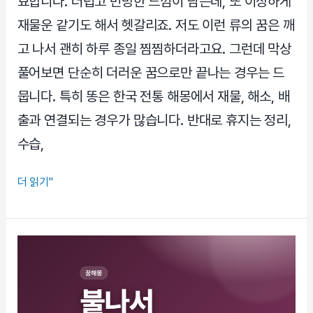
묘합니다. 더럽고 민망한 느낌이 남는데, 또 이상하게
주
재물운 같기도 해서 헷갈리죠. 저도 이런 류의 꿈은 깨
나
고 나서 괜히 하루 종일 찜찜하더라고요. 그런데 막상
오
풀어보면 단순히 더러운 꿈으로만 끝나는 경우는 드
는
신
뭅니다. 특히 똥은 한국 전통 해몽에서 재물, 해소, 배
호
출과 연결되는 경우가 많습니다. 반대로 휴지는 정리,
수습,
똥
더 읽기"
휴
지
꿈,
찝
찝
한