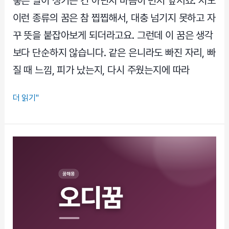
좋은 일이 생기는 건 아닌지 마음이 먼저 앞서죠. 저도
과
이런 종류의 꿈은 참 찝찝해서, 대충 넘기지 못하고 자
흐
름
꾸 뜻을 붙잡아보게 되더라고요. 그런데 이 꿈은 생각
보다 단순하지 않습니다. 같은 은니라도 빠진 자리, 빠
질 때 느낌, 피가 났는지, 다시 주웠는지에 따라
은
더 읽기"
니
빠
지
는
꿈,
재
물
운
만