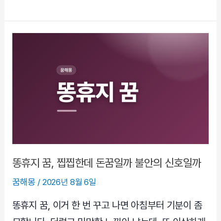
들
리
는
이
빨
빼
는
꿈,
불
안
을
정
똥휴지 꿈, 찝찝한데 돈꿈일까 불안의 신호일까
리
꿈해몽
/
2026년 8월 6일
할
때
똥휴지 꿈, 이거 한 번 꾸고 나면 아침부터 기분이 좀
자