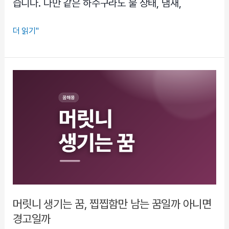
습니다. 다만 같은 하수구라도 물 상태, 냄새,
어
봅
하
더 읽기"
니
수
다
구
뚫
는
꿈
해
몽,
막
힌
운
과
마
머릿니 생기는 꿈, 찝찝함만 남는 꿈일까 아니면
음
경고일까