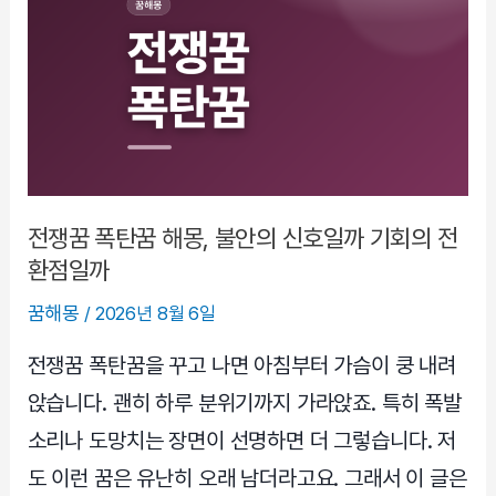
는
꿈,
찝
찝
함
만
남
는
전쟁꿈 폭탄꿈 해몽, 불안의 신호일까 기회의 전
꿈
환점일까
일
꿈해몽
/
2026년 8월 6일
까
아
전쟁꿈 폭탄꿈을 꾸고 나면 아침부터 가슴이 쿵 내려
니
앉습니다. 괜히 하루 분위기까지 가라앉죠. 특히 폭발
면
소리나 도망치는 장면이 선명하면 더 그렇습니다. 저
경
도 이런 꿈은 유난히 오래 남더라고요. 그래서 이 글은
고