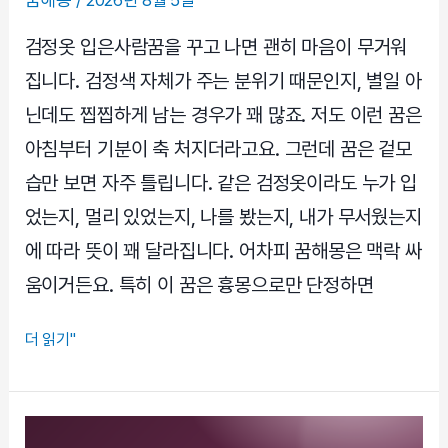
/
2026년 8월 5일
는
현
검정옷 입은사람꿈을 꾸고 나면 괜히 마음이 무거워
실
집니다. 검정색 자체가 주는 분위기 때문인지, 별일 아
적
닌데도 찝찝하게 남는 경우가 꽤 많죠. 저도 이런 꿈은
인
아침부터 기분이 축 처지더라고요. 그런데 꿈은 겉모
풀
이
습만 보면 자주 틀립니다. 같은 검정옷이라도 누가 입
었는지, 멀리 있었는지, 나를 봤는지, 내가 무서웠는지
에 따라 뜻이 꽤 달라집니다. 어차피 꿈해몽은 맥락 싸
움이거든요. 특히 이 꿈은 흉몽으로만 단정하면
검
더 읽기"
정
옷
입