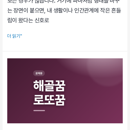
보는 경우가 많습니다. 거기에 파마처럼 형태를 바꾸
는 장면이 붙으면, 내 생활이나 인간관계에 작은 흔들
림이 왔다는 신호로
머
더 읽기"
리
파
마
하
는
꿈
풀
이,
변
화
의