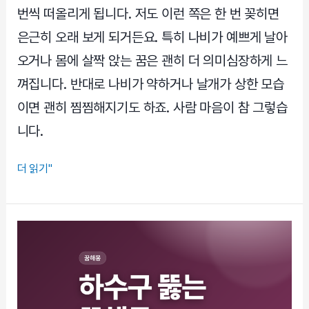
유
번씩 떠올리게 됩니다. 저도 이런 쪽은 한 번 꽂히면
은근히 오래 보게 되거든요. 특히 나비가 예쁘게 날아
오거나 몸에 살짝 앉는 꿈은 괜히 더 의미심장하게 느
껴집니다. 반대로 나비가 약하거나 날개가 상한 모습
이면 괜히 찜찜해지기도 하죠. 사람 마음이 참 그렇습
니다.
나
더 읽기"
비
꿈
태
몽
성
별,
딸