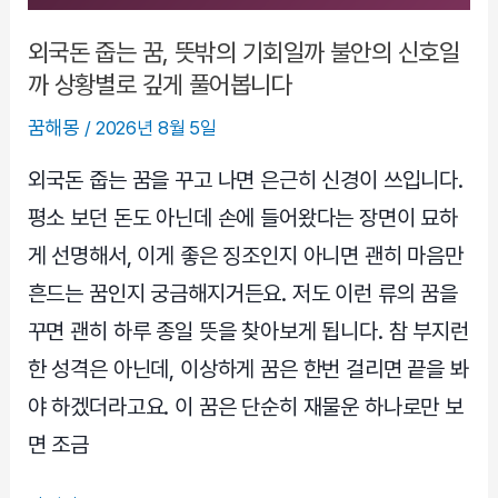
관
계
외국돈 줍는 꿈, 뜻밖의 기회일까 불안의 신호일
회
까 상황별로 깊게 풀어봅니다
복
꿈해몽
/
2026년 8월 5일
사
이
외국돈 줍는 꿈을 꾸고 나면 은근히 신경이 쓰입니다.
에
평소 보던 돈도 아닌데 손에 들어왔다는 장면이 묘하
서
게 선명해서, 이게 좋은 징조인지 아니면 괜히 마음만
읽
흔드는 꿈인지 궁금해지거든요. 저도 이런 류의 꿈을
는
해
꾸면 괜히 하루 종일 뜻을 찾아보게 됩니다. 참 부지런
몽
한 성격은 아닌데, 이상하게 꿈은 한번 걸리면 끝을 봐
야 하겠더라고요. 이 꿈은 단순히 재물운 하나로만 보
면 조금