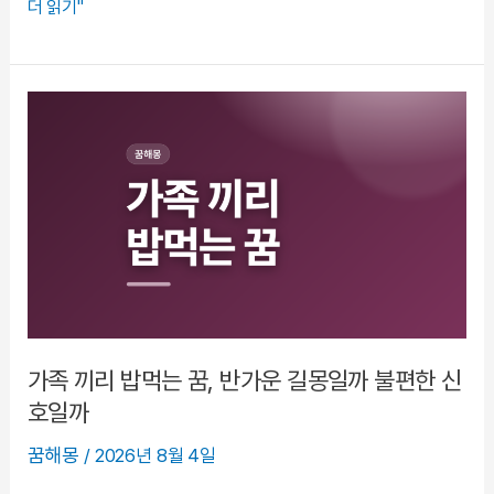
외
더 읽기"
국
돈
줍
는
꿈,
뜻
밖
의
기
회
일
까
가족 끼리 밥먹는 꿈, 반가운 길몽일까 불편한 신
불
호일까
안
꿈해몽
/
2026년 8월 4일
의