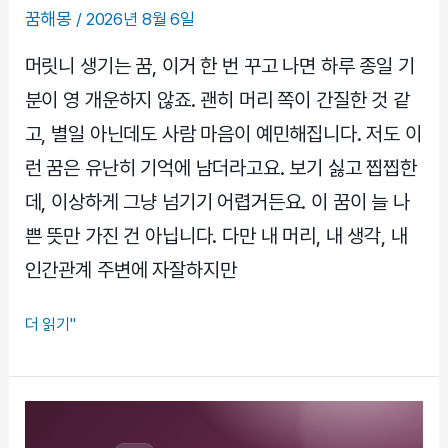
이
꿈해몽
/
2026년 8월 6일
풀
릴
머릿니 생기는 꿈, 이거 한 번 꾸고 나면 하루 종일 기
때
분이 영 개운하지 않죠. 괜히 머리 쪽이 간질한 것 같
읽
고, 별일 아닌데도 사람 마음이 예민해집니다. 저도 이
는
런 꿈은 유난히 기억에 남더라고요. 보기 싫고 찝찝한
해
석
데, 이상하게 그냥 넘기기 어렵거든요. 이 꿈이 늘 나
쁜 뜻만 가진 건 아닙니다. 다만 내 머리, 내 생각, 내
인간관계 주변에 자잘하지만
머
더 읽기"
릿
니
생
기