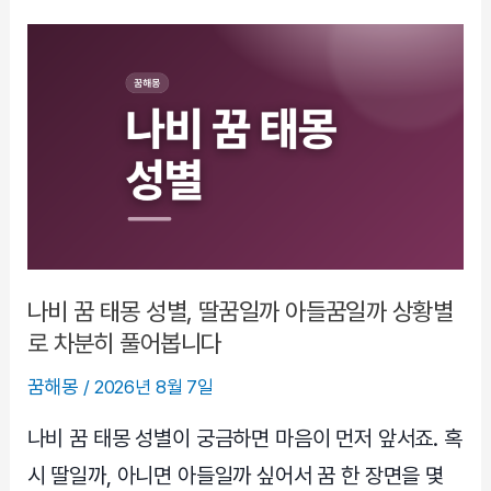
꿈
다
로
또
꿈,
불
길
해
보
여
도
뜻
나비 꿈 태몽 성별, 딸꿈일까 아들꿈일까 상황별
이
로 차분히 풀어봅니다
갈
꿈해몽
/
2026년 8월 7일
리
는
나비 꿈 태몽 성별이 궁금하면 마음이 먼저 앞서죠. 혹
이
시 딸일까, 아니면 아들일까 싶어서 꿈 한 장면을 몇