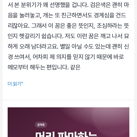
보
서 본 분위기가 꽤 선명했을 겁니다. 검은색은 괜히 마
다
음을 눌러놓고, 개는 또 친근하면서도 경계심을 건드
먼
리잖아요. 그래서 이 꿈은 좋은 뜻인지, 조심하라는 뜻
저
봐
인지 헷갈리기 쉽습니다. 저도 이런 꿈은 깨고 나서 묘
야
하게 오래 남더라고요. 별일 아닐 수도 있는데 괜히 신
할
경 쓰여서, 어차피 제 의지를 믿지 않기 때문에 바로
해
메모부터 해두는 편입니다. 같은
석
검
더 읽기"
정
개
꿈
해
몽,
불