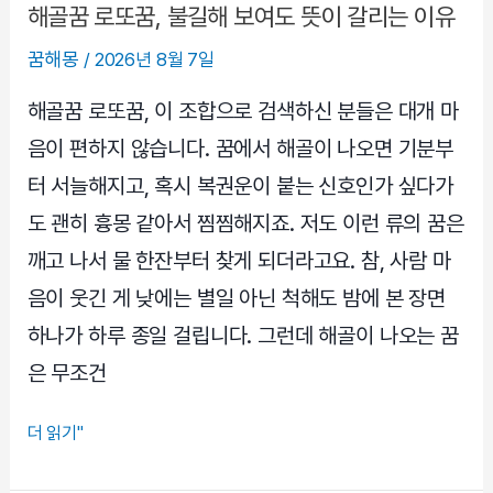
신
해골꿈 로또꿈, 불길해 보여도 뜻이 갈리는 이유
호
꿈해몽
/
2026년 8월 7일
인
지
해골꿈 로또꿈, 이 조합으로 검색하신 분들은 대개 마
불
음이 편하지 않습니다. 꿈에서 해골이 나오면 기분부
안
터 서늘해지고, 혹시 복권운이 붙는 신호인가 싶다가
의
도 괜히 흉몽 같아서 찜찜해지죠. 저도 이런 류의 꿈은
반
깨고 나서 물 한잔부터 찾게 되더라고요. 참, 사람 마
영
인
음이 웃긴 게 낮에는 별일 아닌 척해도 밤에 본 장면
지
하나가 하루 종일 걸립니다. 그런데 해골이 나오는 꿈
차
은 무조건
근
히
해
더 읽기"
봅
골
니