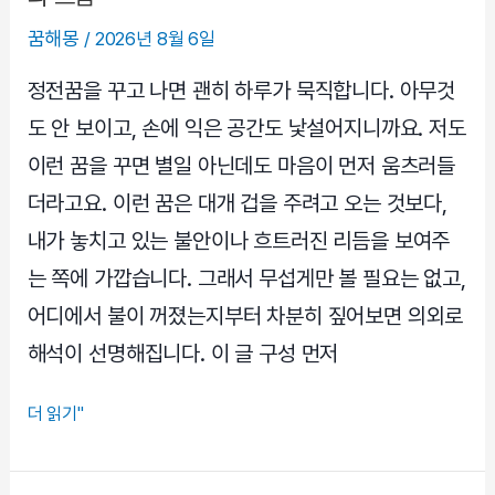
까
꿈해몽
/
2026년 8월 6일
상
황
정전꿈을 꾸고 나면 괜히 하루가 묵직합니다. 아무것
별
도 안 보이고, 손에 익은 공간도 낯설어지니까요. 저도
로
이런 꿈을 꾸면 별일 아닌데도 마음이 먼저 움츠러들
차
더라고요. 이런 꿈은 대개 겁을 주려고 오는 것보다,
분
히
내가 놓치고 있는 불안이나 흐트러진 리듬을 보여주
풀
는 쪽에 가깝습니다. 그래서 무섭게만 볼 필요는 없고,
어
어디에서 불이 꺼졌는지부터 차분히 짚어보면 의외로
봅
해석이 선명해집니다. 이 글 구성 먼저
니
다
정
더 읽기"
전
꿈