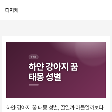
콘
디지케
텐
츠
로
건
너
뛰
기
하얀 강아지 꿈 태몽 성별, 딸일까 아들일까보다