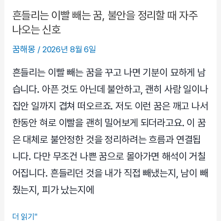
호
흔들리는 이빨 빼는 꿈, 불안을 정리할 때 자주
일
나오는 신호
까
꿈해몽
/
2026년 8월 6일
기
회
흔들리는 이빨 빼는 꿈을 꾸고 나면 기분이 묘하게 남
의
습니다. 아픈 것도 아닌데 불안하고, 괜히 사람 일이나
전
집안 일까지 겹쳐 떠오르죠. 저도 이런 꿈은 깨고 나서
환
한동안 혀로 이빨을 괜히 밀어보게 되더라고요. 이 꿈
점
일
은 대체로 불안정한 것을 정리하려는 흐름과 연결됩
까
니다. 다만 무조건 나쁜 꿈으로 몰아가면 해석이 거칠
어집니다. 흔들리던 것을 내가 직접 빼냈는지, 남이 빼
줬는지, 피가 났는지에
흔
더 읽기"