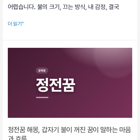
어렵습니다. 불의 크기, 끄는 방식, 내 감정, 결국
불
더 읽기"
나
서
불
끄
는
꿈,
길
몽
일
까
흉
몽
정전꿈 해몽, 갑자기 불이 꺼진 꿈이 말하는 마음
일
과 흐름