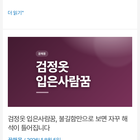
오
더 읽기"
디
꿈
해
몽,
재
물
과
관
계
의
흐
름
검정옷 입은사람꿈, 불길함만으로 보면 자꾸 해
을
석이 틀어집니다
읽
꿈해몽