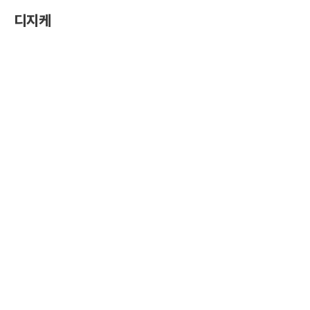
콘
디지케
텐
츠
로
건
너
뛰
기