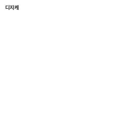
콘
디지케
텐
츠
로
건
너
뛰
기